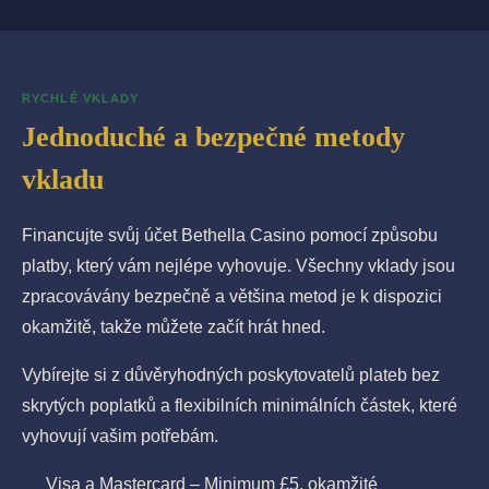
RYCHLÉ VKLADY
Jednoduché a bezpečné metody
vkladu
Financujte svůj účet Bethella Casino pomocí způsobu
platby, který vám nejlépe vyhovuje. Všechny vklady jsou
zpracovávány bezpečně a většina metod je k dispozici
okamžitě, takže můžete začít hrát hned.
Vybírejte si z důvěryhodných poskytovatelů plateb bez
skrytých poplatků a flexibilních minimálních částek, které
vyhovují vašim potřebám.
Visa a Mastercard – Minimum £5, okamžité