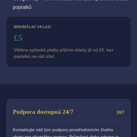
poplatků
MINIMÁLNÍ VKLAD
£5
Většina způsobů platby přijímá vklady již od £5, bez
poplatků na váš účet.
Podpora dostupná 24/7
24/7
Kontaktujte náš tým podpory prostřednictvím živého
chatu pro okamžitou pomoc. Průměrná doba odezvy je