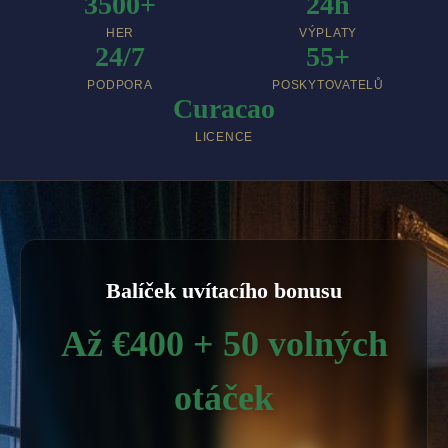
3500+
24h
HER
VÝPLATY
24/7
55+
PODPORA
POSKYTOVATELŮ
Curacao
LICENCE
Balíček uvítacího bonusu
Až €400 + 50 volných
otáček