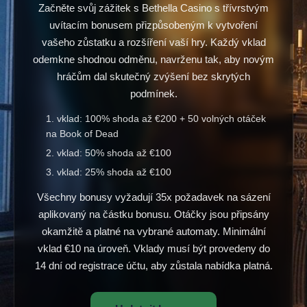
Začněte svůj zážitek s Bethella Casino s třívrstvým
uvítacím bonusem přizpůsobeným k vytvoření
vašeho zůstatku a rozšíření vaší hry. Každý vklad
odemkne shodnou odměnu, navrženu tak, aby novým
hráčům dal skutečný zvýšení bez skrytých
podmínek.
1. vklad: 100% shoda až €200 + 50 volných otáček
na Book of Dead
2. vklad: 50% shoda až €100
3. vklad: 25% shoda až €100
Všechny bonusy vyžadují 35x požadavek na sázení
aplikovaný na částku bonusu. Otáčky jsou připsány
okamžitě a platné na vybrané automaty. Minimální
vklad €10 na úroveň. Vklady musí být provedeny do
14 dní od registrace účtu, aby zůstala nabídka platná.