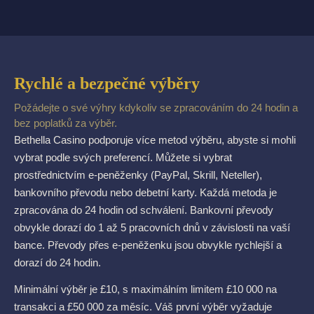
Rychlé a bezpečné výběry
Požádejte o své výhry kdykoliv se zpracováním do 24 hodin a
bez poplatků za výběr.
Bethella Casino podporuje více metod výběru, abyste si mohli
vybrat podle svých preferencí. Můžete si vybrat
prostřednictvím e-peněženky (PayPal, Skrill, Neteller),
bankovního převodu nebo debetní karty. Každá metoda je
zpracována do 24 hodin od schválení. Bankovní převody
obvykle dorazí do 1 až 5 pracovních dnů v závislosti na vaší
bance. Převody přes e-peněženku jsou obvykle rychlejší a
dorazí do 24 hodin.
Minimální výběr je £10, s maximálním limitem £10 000 na
transakci a £50 000 za měsíc. Váš první výběr vyžaduje