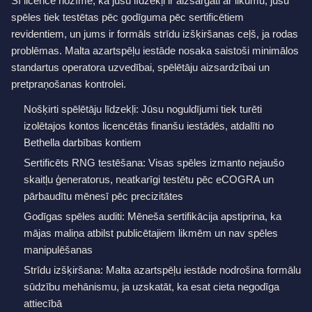
Šī licence nozīmē, ka jūsu līdzekļi ir aizsargāti ar likumu, jūsu
spēles tiek testētas pēc godīguma pēc sertificētiem
revidentiem, un jums ir formāls strīdu izšķiršanas ceļš, ja rodas
problēmas. Malta azartspēļu iestāde nosaka saistoši minimālos
standartus operatora uzvedībai, spēlētāju aizsardzībai un
pretpraņošanas kontrolei.
Nošķirti spēlētāju līdzekļi: Jūsu noguldījumi tiek turēti
izolētajos kontos licencētās finanšu iestādēs, atdalīti no
Bethella darbības kontiem
Sertificēts RNG testēšana: Visas spēles izmanto nejaušo
skaitļu ģeneratorus, neatkarīgi testētu pēc eCOGRA un
pārbaudītu mēnesī pēc precizitātes
Godīgas spēles auditi: Mēneša sertifikācija apstiprina, ka
mājas maliņa atbilst publicētajiem likmēm un nav spēles
manipulēšanas
Strīdu izšķiršana: Malta azartspēļu iestāde nodrošina formālu
sūdzību mehānismu, ja uzskatāt, ka esat cieta negodīga
attiecībā