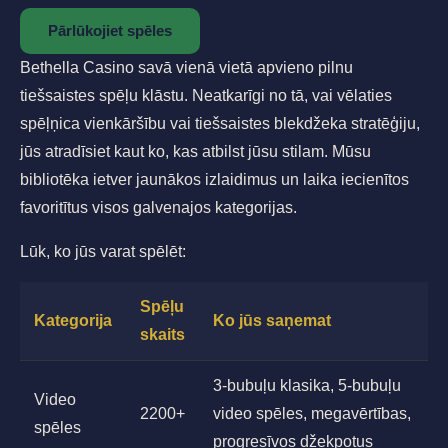
Pārlūkojiet spēles
Bethella Casino savā vienā vietā apvieno pilnu
tiešsaistes spēļu klāstu. Neatkarīgi no tā, vai vēlaties
spēļņica vienkāršību vai tiešsaistes blekdžeka stratēģiju,
jūs atradīsiet kaut ko, kas atbilst jūsu stilam. Mūsu
bibliotēka ietver jaunākos izlaidimus un laika iecienītos
favoritītus visos galvenajos kategorijas.
Lūk, ko jūs varat spēlēt:
Spēļu
Kategorija
Ko jūs saņemat
skaits
3-bubuļu klasika, 5-bubuļu
Video
2200+
video spēles, megavērtības,
spēles
progresīvos džekpotus