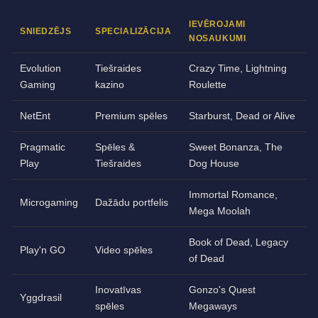
IEVĒROJAMI
SNIEDZĒJS
SPECIALIZĀCIJA
NOSAUKUMI
Evolution
Tiešraides
Crazy Time, Lightning
Gaming
kazino
Roulette
NetEnt
Premium spēles
Starburst, Dead or Alive
Pragmatic
Spēles &
Sweet Bonanza, The
Play
Tiešraides
Dog House
Immortal Romance,
Microgaming
Dažādu portfelis
Mega Moolah
Book of Dead, Legacy
Play'n GO
Video spēles
of Dead
Inovatīvas
Gonzo's Quest
Yggdrasil
spēles
Megaways