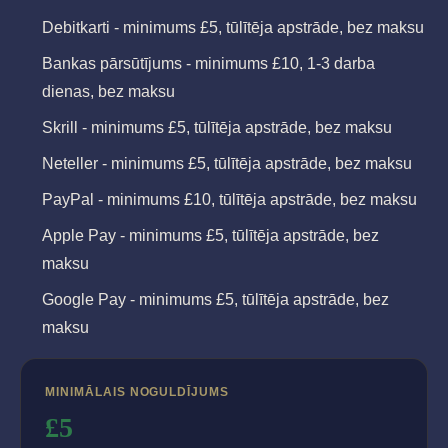
Debitkarti - minimums £5, tūlītēja apstrāde, bez maksu
Bankas pārsūtījums - minimums £10, 1-3 darba
dienas, bez maksu
Skrill - minimums £5, tūlītēja apstrāde, bez maksu
Neteller - minimums £5, tūlītēja apstrāde, bez maksu
PayPal - minimums £10, tūlītēja apstrāde, bez maksu
Apple Pay - minimums £5, tūlītēja apstrāde, bez
maksu
Google Pay - minimums £5, tūlītēja apstrāde, bez
maksu
MINIMĀLAIS NOGULDĪJUMS
£5