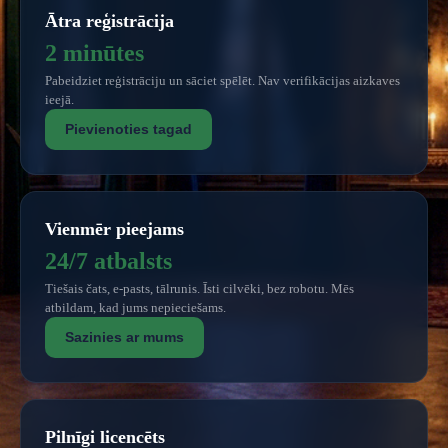
Ātra reģistrācija
2 minūtes
Pabeidziet reģistrāciju un sāciet spēlēt. Nav verifikācijas aizkaves
ieejā.
Pievienoties tagad
Vienmēr pieejams
24/7 atbalsts
Tiešais čats, e-pasts, tālrunis. Īsti cilvēki, bez robotu. Mēs
atbildam, kad jums nepieciešams.
Sazinies ar mums
Pilnīgi licencēts