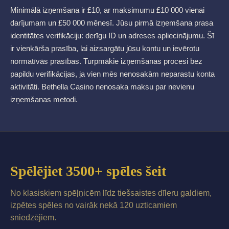
Minimālā izņemšana ir £10, ar maksimumu £10 000 vienai
darījumam un £50 000 mēnesī. Jūsu pirmā izņemšana prasa
identitātes verifikāciju: derīgu ID un adreses apliecinājumu. Šī
ir vienkārša prasība, lai aizsargātu jūsu kontu un ievērotu
normatīvās prasības. Turpmākie izņemšanas procesi bez
papildu verifikācijas, ja vien mēs nenosakām neparastu konta
aktivitāti. Bethella Casino nenosaka maksu par nevienu
izņemšanas metodi.
Spēlējiet 3500+ spēles šeit
No klasiskiem spēļņicēm līdz tiešsaistes dīleru galdiem,
izpētes spēles no vairāk nekā 120 uzticamiem
sniedzējiem.