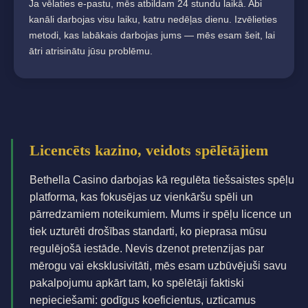
Ja vēlaties e-pastu, mēs atbildam 24 stundu laikā. Abi
kanāli darbojas visu laiku, katru nedēļas dienu. Izvēlieties
metodi, kas labākais darbojas jums — mēs esam šeit, lai
ātri atrisinātu jūsu problēmu.
Licencēts kazino, veidots spēlētājiem
Bethella Casino darbojas kā regulēta tiešsaistes spēļu
platforma, kas fokusējas uz vienkāršu spēli un
pārredzamiem noteikumiem. Mums ir spēļu licence un
tiek uzturēti drošības standarti, ko pieprasa mūsu
regulējošā iestāde. Nevis dzenot pretenzijas par
mērogu vai eksklusivitāti, mēs esam uzbūvējuši savu
pakalpojumu apkārt tam, ko spēlētāji faktiski
nepieciešami: godīgus koeficientus, uzticamus