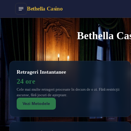
Bethella Casino
Bethella Ca
Retrageri Instantanee
24 ore
Cele mai multe retrageri procesate în decurs de o zi. Fără restricții
ascunse, fără jocuri de așteptare.
Vezi Metodele