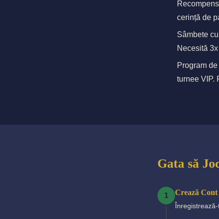
Recompense 
cerință de 
Sâmbete cu R
Necesită 3x 
Program de L
turnee VIP. 
Gata să Jo
Crează Cont
1
Înregistrează-