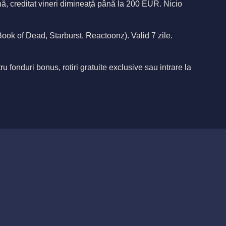
 creditat vineri dimineață până la 200 EUR. Nicio
(Book of Dead, Starburst, Reactoonz). Valid 7 zile.
 fonduri bonus, rotiri gratuite exclusive sau intrare la