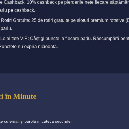
Cashback: 10% cashback pe pierderile nete fiecare săptămână,
pariu pe cashback.
otiri Gratuite: 25 de rotiri gratuite pe sloturi premium rotative 
pariu.
oialitate VIP: Câștigi puncte la fiecare pariu. Răscumpără pentru
Punctele nu expiră niciodată.
ci în Minute
te cu email și parolă în câteva secunde.