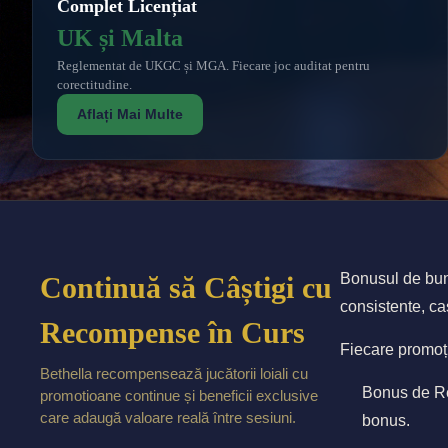
Complet Licențiat
UK și Malta
Reglementat de UKGC și MGA. Fiecare joc auditat pentru
corectitudine.
Aflați Mai Multe
Bonusul de bun 
Continuă să Câștigi cu
consistente, cas
Recompense în Curs
Fiecare promoție
Bethella recompensează jucătorii loiali cu
Bonus de Re
promotioane continue și beneficii exclusive
care adaugă valoare reală între sesiuni.
bonus.