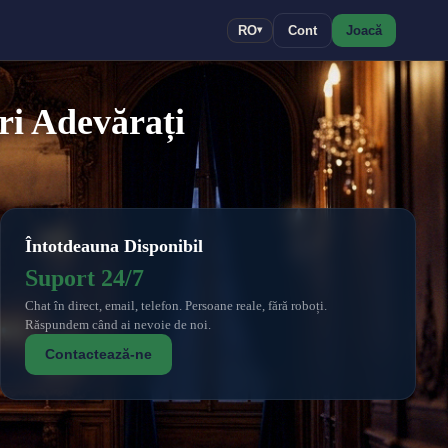
RO
Cont
Joacă
▾
ri Adevărați
Întotdeauna Disponibil
Suport 24/7
Chat în direct, email, telefon. Persoane reale, fără roboți.
Răspundem când ai nevoie de noi.
Contactează-ne